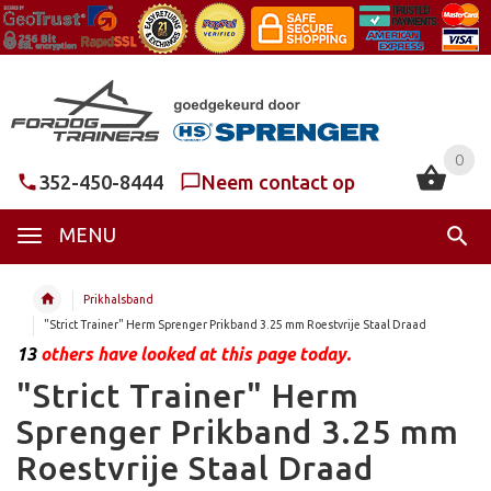
0
0
352-450-8444
Neem contact op
MENU
Prikhalsband
"Strict Trainer" Herm Sprenger Prikband 3.25 mm Roestvrije Staal Draad
13
others have looked at this page today.
"Strict Trainer" Herm
Sprenger Prikband 3.25 mm
Roestvrije Staal Draad